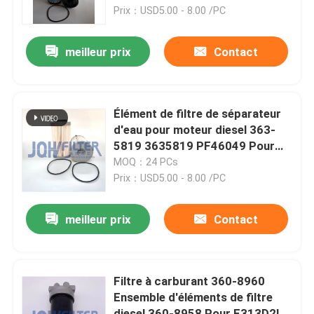
ZX530-7LCH
Prix：USD5.00 - 8.00 /PC
À propos de nous
meilleur prix
Contact
Visite de l'usine
Élément de filtre de séparateur
Contrôle de la qualité
d'eau pour moteur diesel 363-
5819 3635819 PF46049 Pour
générateurs de chargeurs de
MOQ：24 PCs
Nous contacter
pellets
Prix：USD5.00 - 8.00 /PC
Nouvelles
meilleur prix
Contact
Demandez un devis
Filtre à carburant 360-8960
Ensemble d'éléments de filtre
Excavatrice Air Filter
diesel 360-8958 Pour E313D2L