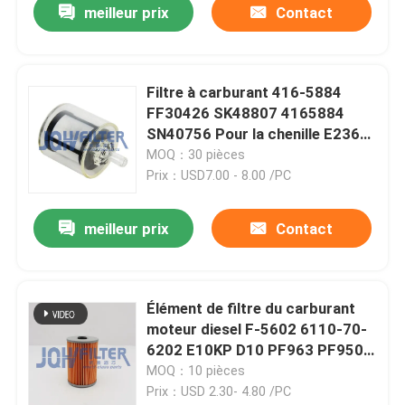
meilleur prix
Contact
Filtre à carburant 416-5884
FF30426 SK48807 4165884
SN40756 Pour la chenille E236D
E242D E246D E262D E272D
MOQ：30 pièces
Prix：USD7.00 - 8.00 /PC
meilleur prix
Contact
Élément de filtre du carburant
moteur diesel F-5602 6110-70-
6202 E10KP D10 PF963 PF950
F-2626 Pour Komatsu et Isuzu
MOQ：10 pièces
Prix：USD 2.30- 4.80 /PC