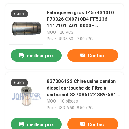
Fabrique en gros 1457434310
F73026 CX0710B4 FF5236
1117101-A01-0000H
C00068668 Filtre à carburant
MOQ：20 PCS
diesel pour moteur
Prix：USD5.50 - 7.00 /PC
meilleur prix
Contact
837086122 Chine usine camion
diesel cartouche de filtre à
carburant 837086122 389-5819
PF46049 363-5819
MOQ：10 pièces
Prix：USD 6.50- 8.50 /PC
meilleur prix
Contact