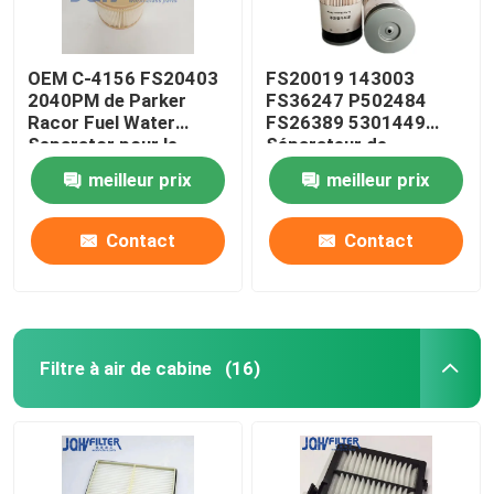
OEM C-4156 FS20403
FS20019 143003
2040PM de Parker
FS36247 P502484
Racor Fuel Water
FS26389 5301449
Separator pour le
Séparateur de
moteur
carburant Filtre de
meilleur prix
meilleur prix
séparateur de
carburant
Contact
Contact
Filtre à air de cabine
(16)