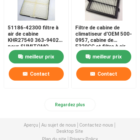
51186-42300 filtre à
Filtre de cabine de
air de cabine
climatiseur d'OEM 500-
KHR27540 363-9402
0957, cabine de
pour SUMITOMO
E320GC et filtre à air
SH130 SH210
de moteur
meilleur prix
meilleur prix
Contact
Contact
Regardez plus
Aperçu
Au sujet de nous
Contactez-nous
Desktop Site
Plan du site
Privacy Policy