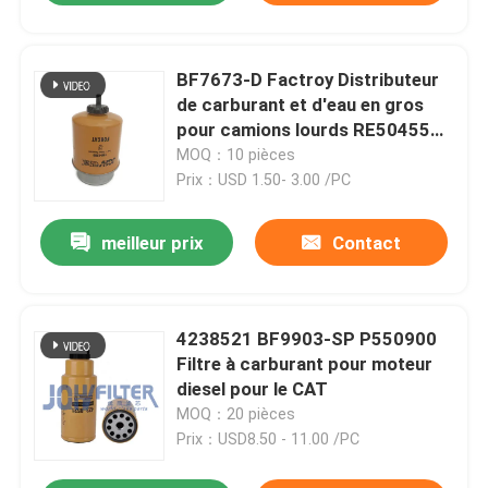
BF7673-D Factroy Distributeur
de carburant et d'eau en gros
pour camions lourds RE50455
RE58367 156-1200 RE62418
MOQ：10 pièces
P550351 FS19516
Prix：USD 1.50- 3.00 /PC
meilleur prix
Contact
4238521 BF9903-SP P550900
Filtre à carburant pour moteur
diesel pour le CAT
MOQ：20 pièces
Prix：USD8.50 - 11.00 /PC