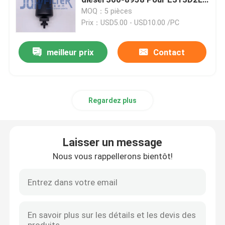
E313D2GC E320E E320DG2
MOQ：5 pièces
E323D2L
Prix：USD5.00 - USD10.00 /PC
Filtre à carburant pour excavatrice
meilleur prix
Contact
Filtre hydraulique d'excavatrice
Filtres à huile moteur
Regardez plus
Séparateur d'eau de carburant
Laisser un message
Filtre à air de cabine
Nous vous rappellerons bientôt!
Filtre Komatsu
Excavatrice Filters de Hitachi