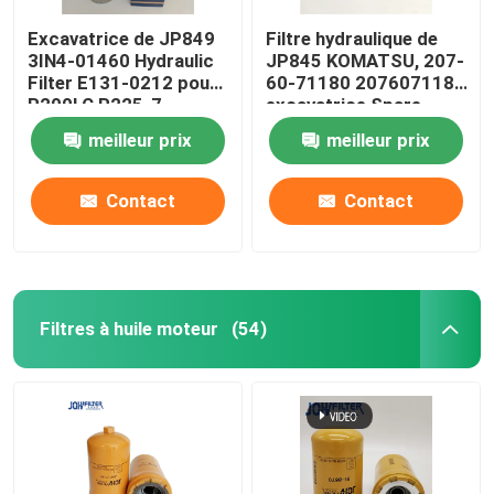
Excavatrice de JP849
Filtre hydraulique de
3IN4-01460 Hydraulic
JP845 KOMATSU, 207-
Filter E131-0212 pour
60-71180 2076071181
R200LC R225-7
excavatrice Spare
R280LC
Parts
meilleur prix
meilleur prix
Contact
Contact
Filtres à huile moteur
(54)