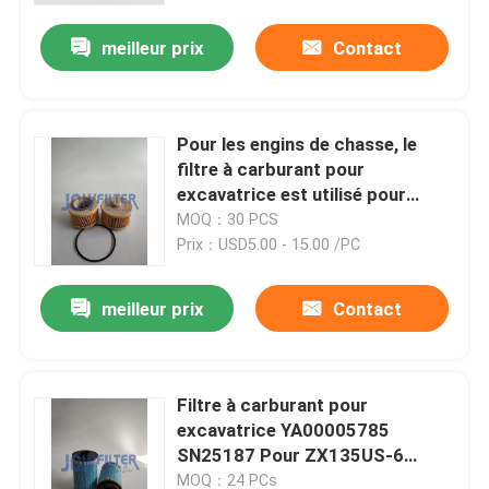
meilleur prix
Contact
Pour les engins de chasse, le
filtre à carburant pour
excavatrice est utilisé pour
filtrer le carburant des engins de
MOQ：30 PCS
chasse.
Prix：USD5.00 - 15.00 /PC
meilleur prix
Contact
À la maison
Filtre à carburant pour
Produits
excavatrice YA00005785
SN25187 Pour ZX135US-6
ZX160LC-6 ZX170W-6 ZX190-6
vidéo
MOQ：24 PCs