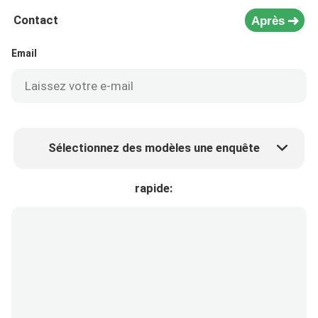
Contact
Après
Email
Sélectionnez des modèles une enquête
Prix ​​du produit
Min.order quantity
rapide:
Prélèvement d 'échantillons
Plus de détails