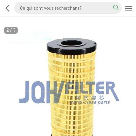
2
/
3