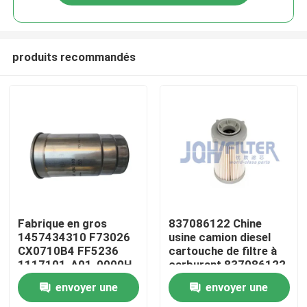
produits recommandés
À la maison
Fabrique en gros
837086122 Chine
1457434310 F73026
usine camion diesel
CX0710B4 FF5236
cartouche de filtre à
Produits
1117101-A01-0000H
carburant 837086122
C00068668 Filtre à
389-5819 PF46049
envoyer une
envoyer une
carburant diesel pour
363-5819
vidéo
moteur