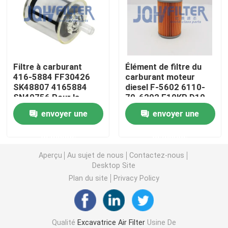
Filtre à carburant pour excavatrice
Filtre hydraulique d'excavatrice
Filtre à carburant
Élément de filtre du
416-5884 FF30426
carburant moteur
SK48807 4165884
diesel F-5602 6110-
Filtres à huile moteur
SN40756 Pour la
70-6202 E10KP D10
chenille E236D E242D
PF963 PF950 F-2626
envoyer une
envoyer une
E246D E262D E272D
Pour Komatsu et Isuzu
Séparateur d'eau de carburant
demande
demande
Filtre à air de cabine
Aperçu
Au sujet de nous
Contactez-nous
Desktop Site
Plan du site
Privacy Policy
Filtre Komatsu
Excavatrice Filters de Hitachi
Qualité
Excavatrice Air Filter
Usine De