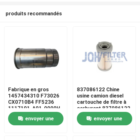
produits recommandés
Fabrique en gros
837086122 Chine
1457434310 F73026
usine camion diesel
À la maison
CX0710B4 FF5236
cartouche de filtre à
1117101-A01-0000H
carburant 837086122
C00068668 Filtre à
389-5819 PF46049
envoyer une
envoyer une
Produits
carburant diesel pour
363-5819
moteur
demande
demande
vidéo