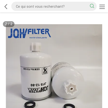
2
/
2