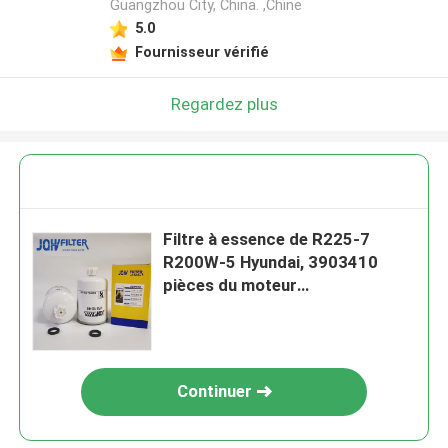
Guangzhou City, China. ,Chine
5.0
Fournisseur vérifié
Regardez plus
Filtre à essence de R225-7
R200W-5 Hyundai, 3903410
pièces du moteur
P551329FS1280
Continuer