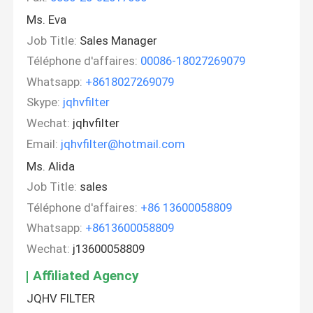
Ms. Eva
Job Title:
Sales Manager
Téléphone d'affaires:
00086-18027269079
Whatsapp:
+8618027269079
Skype:
jqhvfilter
Wechat:
jqhvfilter
Email:
jqhvfilter@hotmail.com
Ms. Alida
Job Title:
sales
Téléphone d'affaires:
+86 13600058809
Whatsapp:
+8613600058809
Wechat:
j13600058809
Affiliated Agency
JQHV FILTER