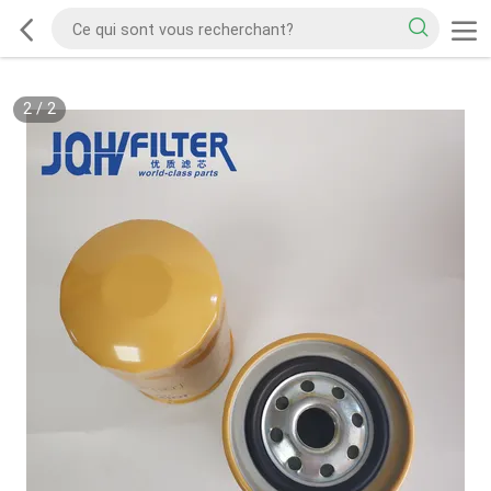
2
/
2