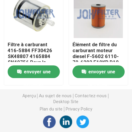
Filtre à carburant pour excavatrice
Filtre hydraulique d'excavatrice
Filtre à carburant
Élément de filtre du
416-5884 FF30426
carburant moteur
Filtres à huile moteur
SK48807 4165884
diesel F-5602 6110-
SN40756 Pour la
70-6202 E10KP D10
chenille E236D E242D
PF963 PF950 F-2626
Séparateur d'eau de carburant
envoyer une
envoyer une
E246D E262D E272D
Pour Komatsu et Isuzu
demande
demande
Filtre à air de cabine
Aperçu
Au sujet de nous
Contactez-nous
Desktop Site
Filtre Komatsu
Plan du site
Privacy Policy
Excavatrice Filters de Hitachi