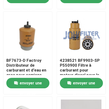
moteur
demande
demande
À propos de nous
Visite de l'usine
Contrôle de la qualité
Nous contacter
BF7673-D Factroy
4238521 BF9903-SP
Distributeur de
P550900 Filtre à
carburant et d'eau en
carburant pour
gros pour camions
moteur diesel pour le
Nouvelles
lourds RE50455
CAT
envoyer une
envoyer une
RE58367 156-1200
RE62418 P550351
Demandez un devis
demande
demande
FS19516
Excavatrice Air Filter