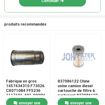
Continuer
produits recommandés
À la maison
Fabrique en gros
837086122 Chine
1457434310 F73026
usine camion diesel
Produits
CX0710B4 FF5236
cartouche de filtre à
1117101-A01-0000H
carburant 837086122
C00068668 Filtre à
389-5819 PF46049
envoyer une
envoyer une
vidéo
carburant diesel pour
363-5819