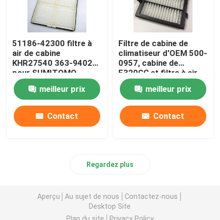
51186-42300 filtre à
Filtre de cabine de
air de cabine
climatiseur d'OEM 500-
KHR27540 363-9402
0957, cabine de
pour SUMITOMO
E320GC et filtre à air
SH130 SH210
de moteur
meilleur prix
meilleur prix
Contact
Contact
Regardez plus
Aperçu
Au sujet de nous
Contactez-nous
Desktop Site
Plan du site
Privacy Policy