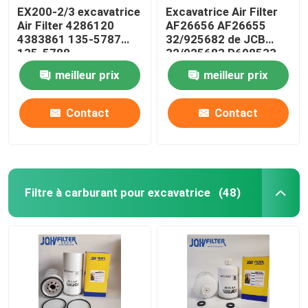
EX200-2/3 excavatrice
Excavatrice Air Filter
Air Filter 4286120
AF26656 AF26655
4383861 135-5787
32/925682 de JCB
135-5788
32/925683 P608533
meilleur prix
meilleur prix
Contact
Contact
Filtre à carburant pour excavatrice
(48)