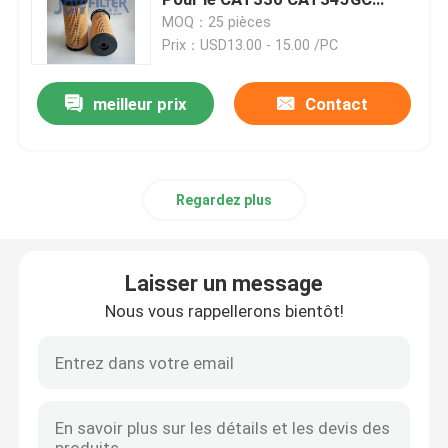
CAT350 CAT374 CAT395
MOQ：25 pièces
Prix：USD13.00 - 15.00 /PC
Filtre à carburant pour excavatrice
meilleur prix
Contact
Filtre hydraulique d'excavatrice
Filtres à huile moteur
Regardez plus
Séparateur d'eau de carburant
Laisser un message
Filtre à air de cabine
Nous vous rappellerons bientôt!
Filtre Komatsu
Excavatrice Filters de Hitachi