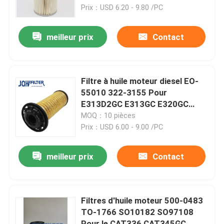
Prix：USD 6.20 - 9.80 /PC
À propos de nous
meilleur prix
Contact
Visite de l'usine
Filtre à huile moteur diesel EO-
Contrôle de la qualité
55010 322-3155 Pour
E313D2GC E313GC E320GC
E320D2GC E323GC E326GC
MOQ：10 pièces
Nous contacter
E326D2 E330
Prix：USD 6.00 - 9.00 /PC
Nouvelles
meilleur prix
Contact
Demandez un devis
Filtres d'huile moteur 500-0483
TO-1766 SO10182 SO97108
Excavatrice Air Filter
Pour le CAT336 CAT345GC