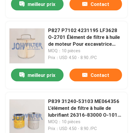
meilleur prix
Contact
P827 P7102 4231195 LF3628
O-2701 Élément de filtre à huile
de moteur Pour excavatrice
EX200
MOQ：10 pièces
Prix：USD 4.50 - 8.90 /PC
meilleur prix
Contact
P839 31240-53103 ME064356
L'élément de filtre à huile de
lubrifiant 26316-83000 O-1012
LF3447 LF3432 pour
MOQ：10 pièces
excavatrice à tracteur de
Prix：USD 4.50 - 8.90 /PC