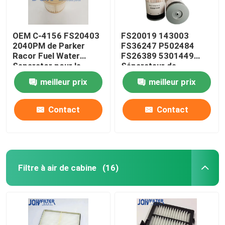
OEM C-4156 FS20403
FS20019 143003
2040PM de Parker
FS36247 P502484
Racor Fuel Water
FS26389 5301449
Separator pour le
Séparateur de
moteur
carburant Filtre de
meilleur prix
meilleur prix
séparateur de
carburant
Contact
Contact
Filtre à air de cabine
(16)