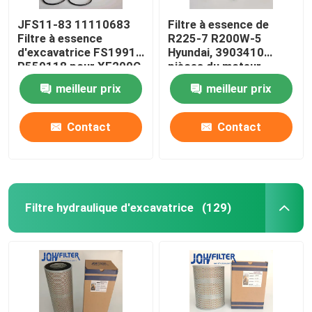
JFS11-83 11110683
Filtre à essence de
Filtre à essence
R225-7 R200W-5
d'excavatrice FS19914
Hyundai, 3903410
P559118 pour XE200C
pièces du moteur
XE210C XE135B
P551329FS1280
meilleur prix
meilleur prix
Contact
Contact
Filtre hydraulique d'excavatrice
(129)