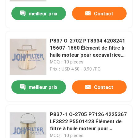
camion
meilleur prix
Contact
P837 O-2702 PT8334 4208241
15607-1660 Élément de filtre à
huile moteur pour excavatrice
EX300 EX400
MOQ：10 pieces
Prix：USD 4.50 - 8.90 /PC
meilleur prix
Contact
À la maison
P837-1 O-2705 P7126 4225367
Produits
LF3822 P5501423 Élément de
filtre à huile moteur pour
excavatrice EX400-1
vidéo
MOQ：10 pièces