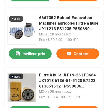
6667352 Bobcat Excavateur
Machines agricoles Filtre à huile
J911213 FS1235 P550690
6657635 Filtre diesel
MOQ：20 morceaux
Prix：USD 3.00 - 4.00 /PC
meilleur prix
Contact
Filtre à huile JLF19-26 LF3664
JX1013 6136-51-5120 B7223
6136515121 P550086
3254021600 VA32G4001100
MOQ：20 morceaux
Prix：USD 4.5.00 - 7.00 /PC