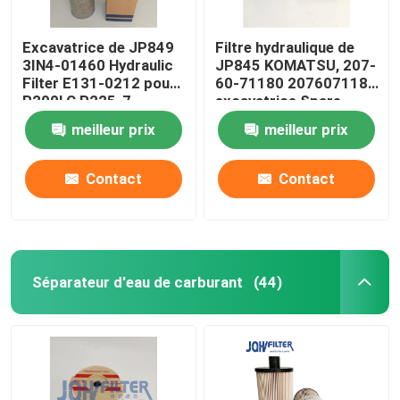
Excavatrice de JP849
Filtre hydraulique de
3IN4-01460 Hydraulic
JP845 KOMATSU, 207-
Filter E131-0212 pour
60-71180 2076071181
R200LC R225-7
excavatrice Spare
R280LC
Parts
meilleur prix
meilleur prix
Contact
Contact
Séparateur d'eau de carburant
(44)