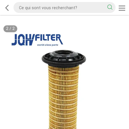
2
/
2