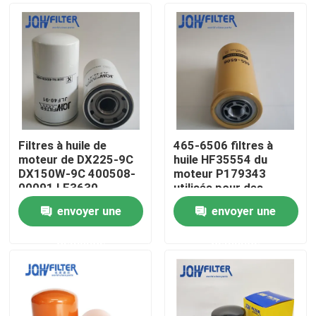
Filtres à huile de
465-6506 filtres à
moteur de DX225-9C
huile HF35554 du
DX150W-9C 400508-
moteur P179343
00091 LF3630
utilisés pour des
P550371
machines de
envoyer une
envoyer une
construction
À la maison
demande
demande
Produits
vidéo