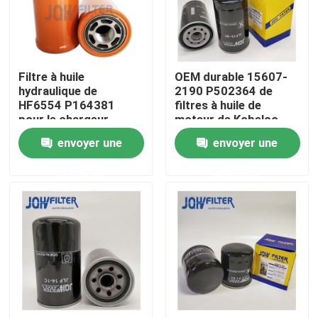
À propos de nous
Filtre à huile
OEM durable 15607-
Visite de l'usine
hydraulique de
2190 P502364 de
HF6554 P164381
filtres à huile de
pour le chargeur
moteur de Kobelco
Contrôle de la qualité
Forklift de JCB de Bob
SK200-8
envoyer une
envoyer une
Loader Hitachi
demande
demande
Nous contacter
Nouvelles
Demandez un devis
Excavatrice Air Filter