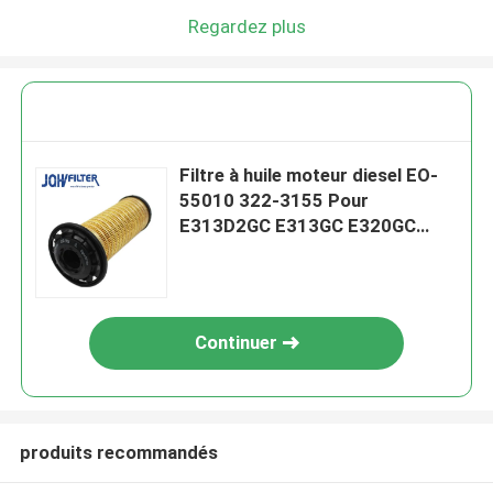
Regardez plus
Filtre à huile moteur diesel EO-
55010 322-3155 Pour
E313D2GC E313GC E320GC
E320D2GC E323GC E326GC
E326D2 E330
Continuer
produits recommandés