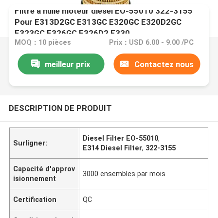
Filtre à huile moteur diesel EO-55010 322-3155
Pour E313D2GC E313GC E320GC E320D2GC
E323GC E326GC E326D2 E330
MOQ：10 pièces
Prix：USD 6.00 - 9.00 /PC
meilleur prix
Contactez nous
DESCRIPTION DE PRODUIT
Diesel Filter EO-55010
,
Surligner:
E314 Diesel Filter
,
322-3155
Capacité d'approv
3000 ensembles par mois
isionnement
Certification
QC