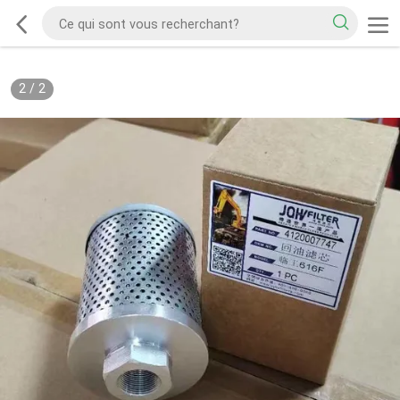
2
/
2