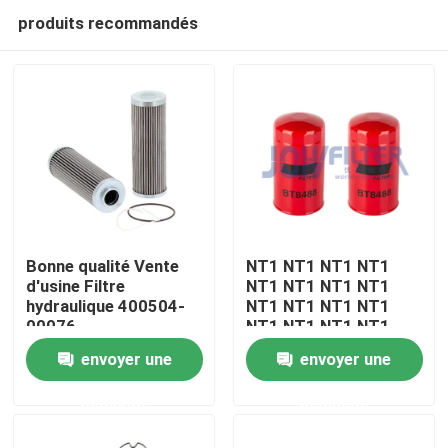
produits recommandés
Bonne qualité Vente
NT1 NT1 NT1 NT1
d'usine Filtre
NT1 NT1 NT1 NT1
hydraulique 400504-
NT1 NT1 NT1 NT1
À la maison
00076
NT1 NT1 NT1 NT1
NT1 NT1 NT1
envoyer une
envoyer une
Produits
demande
demande
vidéo