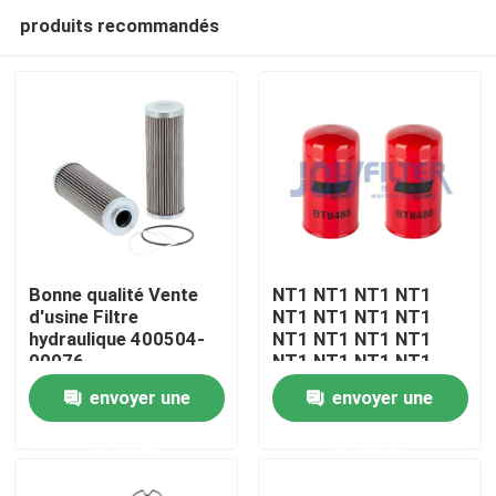
produits recommandés
Bonne qualité Vente
NT1 NT1 NT1 NT1
d'usine Filtre
NT1 NT1 NT1 NT1
hydraulique 400504-
NT1 NT1 NT1 NT1
À la maison
00076
NT1 NT1 NT1 NT1
NT1 NT1 NT1
envoyer une
envoyer une
Produits
demande
demande
vidéo