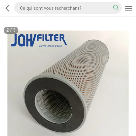
2
/
3