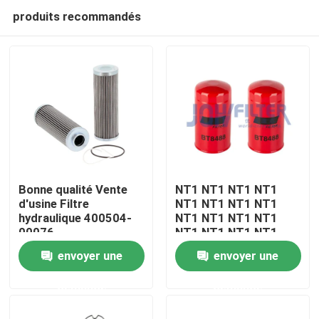
produits recommandés
Bonne qualité Vente
NT1 NT1 NT1 NT1
d'usine Filtre
NT1 NT1 NT1 NT1
hydraulique 400504-
NT1 NT1 NT1 NT1
À la maison
00076
NT1 NT1 NT1 NT1
NT1 NT1 NT1
envoyer une
envoyer une
Produits
demande
demande
vidéo