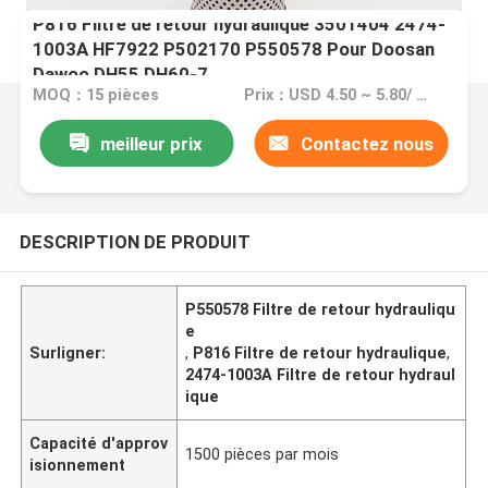
P816 Filtre de retour hydraulique 3501404 2474-
1003A HF7922 P502170 P550578 Pour Doosan
Dawoo DH55 DH60-7
MOQ：15 pièces
Prix：USD 4.50 ~ 5.80/ piece
meilleur prix
Contactez nous
DESCRIPTION DE PRODUIT
P550578 Filtre de retour hydrauliqu
e
Surligner:
,
P816 Filtre de retour hydraulique
,
2474-1003A Filtre de retour hydraul
ique
Capacité d'approv
1500 pièces par mois
isionnement