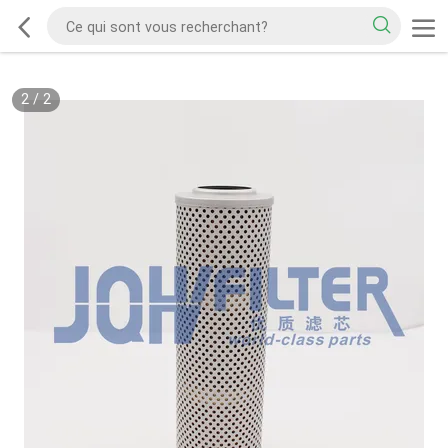
2
/
2