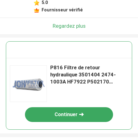
5.0
Fournisseur vérifié
Regardez plus
P816 Filtre de retour
hydraulique 3501404 2474-
1003A HF7922 P502170
P550578 Pour Doosan Dawoo
DH55 DH60-7
Continuer