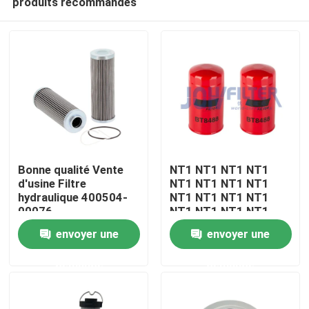
produits recommandés
Bonne qualité Vente
NT1 NT1 NT1 NT1
d'usine Filtre
NT1 NT1 NT1 NT1
hydraulique 400504-
NT1 NT1 NT1 NT1
00076
NT1 NT1 NT1 NT1
À la maison
NT1 NT1 NT1
envoyer une
envoyer une
Produits
demande
demande
vidéo