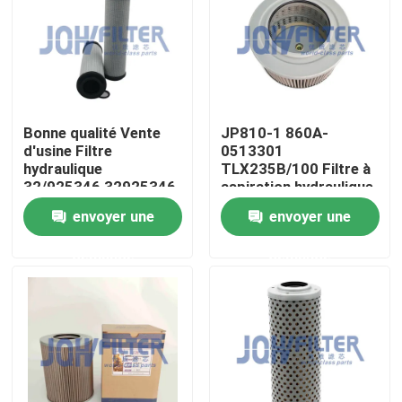
À propos de nous
Visite de l'usine
Bonne qualité Vente
JP810-1 860A-
d'usine Filtre
0513301
Contrôle de la qualité
hydraulique
TLX235B/100 Filtre à
32/925346 32925346
aspiration hydraulique
32/910100
pour excavatrice Yc50
envoyer une
envoyer une
Nous contacter
32/913500 14375005
Yc60 Yc65 Yc85
P564859
demande
demande
Nouvelles
Demandez un devis
Excavatrice Air Filter