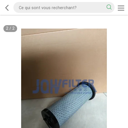
2
/
2