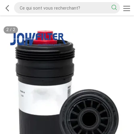
2
/
2