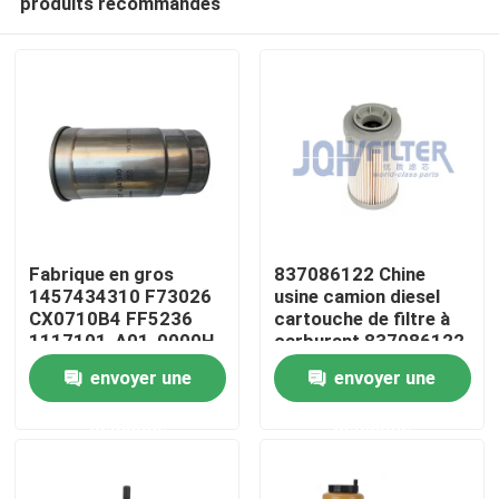
produits recommandés
Fabrique en gros
837086122 Chine
1457434310 F73026
usine camion diesel
CX0710B4 FF5236
cartouche de filtre à
1117101-A01-0000H
carburant 837086122
À la maison
C00068668 Filtre à
389-5819 PF46049
envoyer une
envoyer une
carburant diesel pour
363-5819
moteur
Produits
demande
demande
vidéo