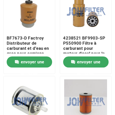
À propos de nous
Visite de l'usine
BF7673-D Factroy
4238521 BF9903-SP
Distributeur de
P550900 Filtre à
Contrôle de la qualité
carburant et d'eau en
carburant pour
gros pour camions
moteur diesel pour le
lourds RE50455
CAT
envoyer une
envoyer une
Nous contacter
RE58367 156-1200
RE62418 P550351
demande
demande
FS19516
Nouvelles
Demandez un devis
Excavatrice Air Filter