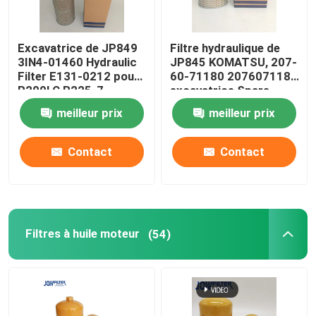
Excavatrice de JP849
Filtre hydraulique de
3IN4-01460 Hydraulic
JP845 KOMATSU, 207-
Filter E131-0212 pour
60-71180 2076071181
R200LC R225-7
excavatrice Spare
R280LC
Parts
meilleur prix
meilleur prix
Contact
Contact
Filtres à huile moteur
(54)