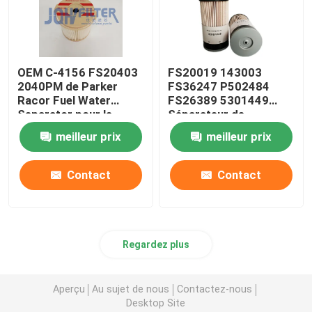
OEM C-4156 FS20403
FS20019 143003
2040PM de Parker
FS36247 P502484
Racor Fuel Water
FS26389 5301449
Separator pour le
Séparateur de
moteur
carburant Filtre de
meilleur prix
meilleur prix
séparateur de
carburant
Contact
Contact
Regardez plus
Aperçu
Au sujet de nous
Contactez-nous
Desktop Site