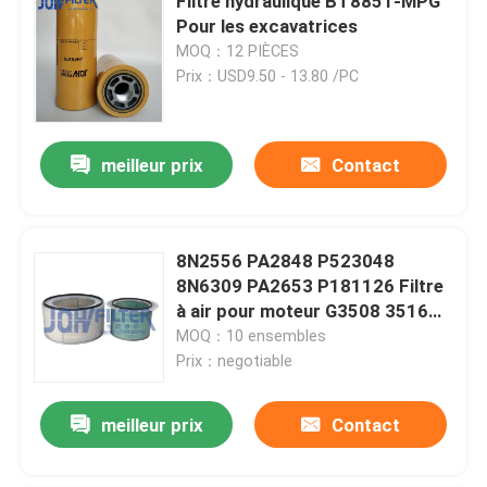
Filtre hydraulique BT8851-MPG
Pour les excavatrices
MOQ：12 PIÈCES
Prix：USD9.50 - 13.80 /PC
meilleur prix
Contact
8N2556 PA2848 P523048
8N6309 PA2653 P181126 Filtre
à air pour moteur G3508 3516
3512 chargeur à roues
MOQ：10 ensembles
Prix：negotiable
meilleur prix
Contact