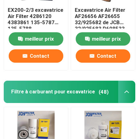
EX200-2/3 excavatrice
Excavatrice Air Filter
Diesel Filter
Air Filter 4286120
AF26656 AF26655
4383861 135-5787
32/925682 de JCB
135-5788
32/925683 P608533
Filtre de Doosan
meilleur prix
meilleur prix
Assemblée principale de filtre
Contact
Contact
Cuvette de séparateur d'eau de carburant
Filtre à carburant pour excavatrice
(48)