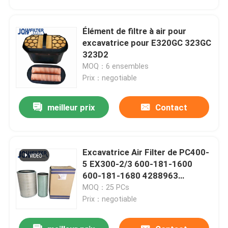
Élément de filtre à air pour
excavatrice pour E320GC 323GC
323D2
MOQ：6 ensembles
Prix：negotiable
meilleur prix
Contact
Excavatrice Air Filter de PC400-
À la maison
5 EX300-2/3 600-181-1600
600-181-1680 4288963
4288964
MOQ：25 PCs
Produits
Prix：negotiable
vidéo