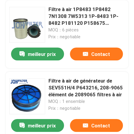
Filtre à air 1P8483 1P8482
7N1308 7W5313 1P-8483 1P-
8482 P181120 P158675
P158677 pour le produit
MOQ：6 pièces
E772/773/774/775
Prix：negotiable
meilleur prix
Contact
Filtre à air de générateur de
SEV551H/4 P643216, 208-9065
élément de 2089065 filtres à air
MOQ：1 ensemble
Prix：negotiable
meilleur prix
Contact