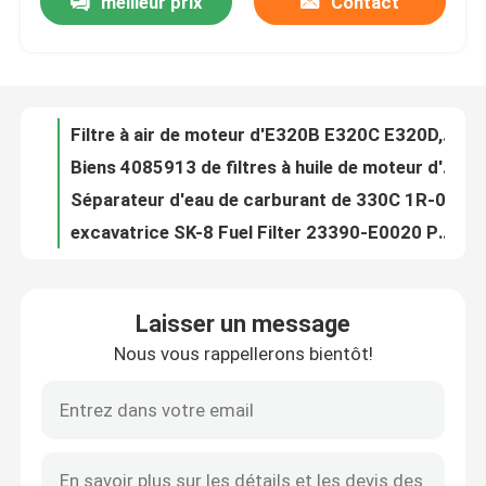
meilleur prix
Contact
Filtre à air de moteur d'E320B E320C E320D, 131-8822 131-8821 Engine Parts
Biens 4085913 de filtres à huile de moteur d'OEM LF670 pour DH300 DH280 DH400
À propos de nous
Séparateur d'eau de carburant de 330C 1R-0771 326-1643 FS19995 P551010
excavatrice SK-8 Fuel Filter 23390-E0020 P502466 FF5688 de 210x110mm
Visite de l'usine
Filtre à essence de rechange de PC200-6/7 PC130-6, filtre à essence de 6732-71-6110 P550440 FF5052
Kobelco Excavator Fuel Filter ME035393 5I7951/2 P552561 FF5089
Contrôle de la qualité
OEM FS1240 P502516 3343447 de Fuel Filter Separator de l'excavatrice FR60-7
322-3155 EO-55010 Engine Oil Filter For E320D2 E304B E329E
Le filtre à l'essence 11711074 FF5709 P554620 a adapté EC210 EC210B EC210D
Nous contacter
Filtre à essence de 4616545 FF5108 Hitachi P552564, excavatrice Parts de ZX200-6 ZX270 Hitachi
Laisser un message
P145701 6163-83-7040 6127-81-7412 bouteurs D80 D85 d'Air Filter For KOMATSU d'excavatrice
Nouvelles
Nous vous rappellerons bientôt!
Excavatrice Fuel Filter d'OEM HD250/250-7 34462-00300 FF5300 P502143
E320DG2 de filtre à air de 6I2501 6I2502 a adapté le chargeur 938F 966F 966D
Demandez un devis
Excavatrice Air Filter Element P532503 6I2503 6I2504 de E326D E329D
Filtre à essence de R225-7 R200W-5 Hyundai, 3903410 pièces du moteur P551329FS1280
Excavatrice Air Filter