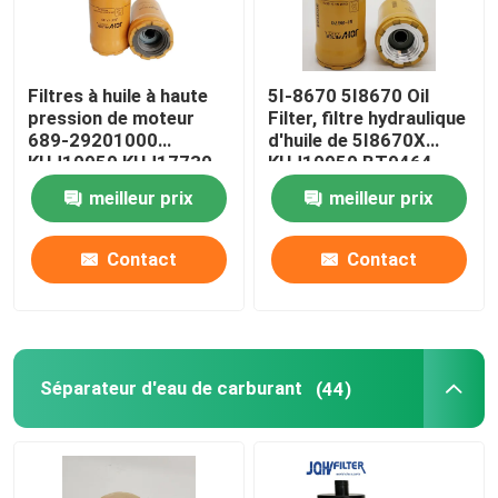
Filtres à huile à haute
5I-8670 5I8670 Oil
pression de moteur
Filter, filtre hydraulique
689-29201000
d'huile de 5I8670X
KHJ10950 KHJ17730
KHJ10950 BT9464
pour Sumitomo
HF35519
meilleur prix
meilleur prix
Contact
Contact
Séparateur d'eau de carburant
(44)