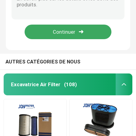
Séparateur P550848 de Fuel Filter Water de l'excavatrice FS19732 3973233 pour Cummins Engine
600-319-5610 le filtre à essence de camion P502635 a adapté PC110-8MO PC130-8MO PC300-8 PC360-8
Filtre à carburant pour excavatrice
FS20019 143003 FS36247 P502484 FS26389 5301449 Séparateur de carburant Filtre de séparateur de carburant
600-181-6540 pièces de moteur de KOMATSU, filtre à air de 600-181-6050 PC200-5 PC220-5
Filtre hydraulique d'excavatrice
OEM C-4156 FS20403 2040PM de Parker Racor Fuel Water Separator pour le moteur
Filtres à huile moteur
AUTRES CATÉGORIES DE NOUS
Séparateur d'eau de carburant
Excavatrice Air Filter
(108)
Filtre à air de cabine
Filtre Komatsu
Excavatrice Filters de Hitachi