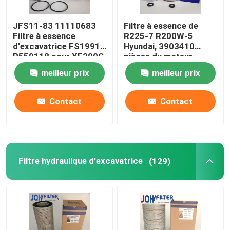
JFS11-83 11110683
Filtre à essence de
Filtre à essence
R225-7 R200W-5
d'excavatrice FS19914
Hyundai, 3903410
P559118 pour XE200C
pièces du moteur
XE210C XE135B
P551329FS1280
meilleur prix
meilleur prix
Contact
Contact
Filtre hydraulique d'excavatrice
(129)