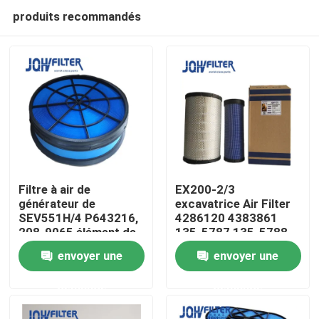
produits recommandés
Filtre à air de
EX200-2/3
générateur de
excavatrice Air Filter
SEV551H/4 P643216,
4286120 4383861
À la maison
208-9065 élément de
135-5787 135-5788
2089065 filtres à air
envoyer une
envoyer une
Produits
demande
demande
vidéo