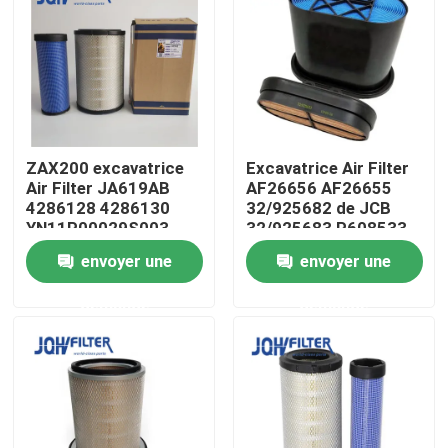
À propos de nous
Visite de l'usine
ZAX200 excavatrice
Excavatrice Air Filter
Contrôle de la qualité
Air Filter JA619AB
AF26656 AF26655
4286128 4286130
32/925682 de JCB
YN11P00029S003
32/925683 P608533
Nous contacter
YN11P00029S002
envoyer une
envoyer une
demande
demande
Nouvelles
Demandez un devis
Excavatrice Air Filter