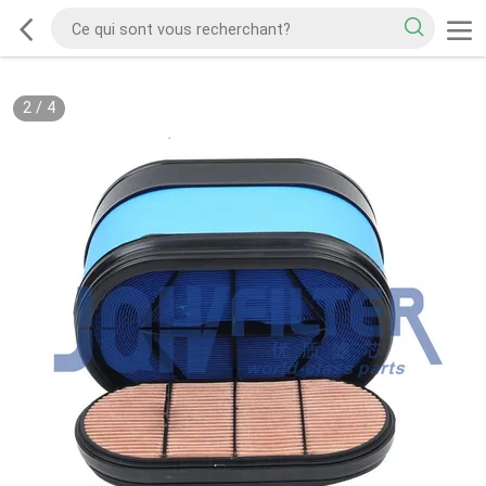
2
/
4