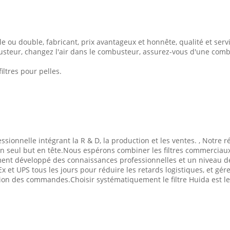
le ou double, fabricant, prix avantageux et honnête, qualité et serv
busteur, changez l'air dans le combusteur, assurez-vous d'une com
ltres pour pelles.
essionnelle intégrant la R & D, la production et les ventes. , Notre r
' un seul but en tête.Nous espérons combiner les filtres commerciau
t développé des connaissances professionnelles et un niveau de 
x et UPS tous les jours pour réduire les retards logistiques, et gér
tion des commandes.Choisir systématiquement le filtre Huida est le 