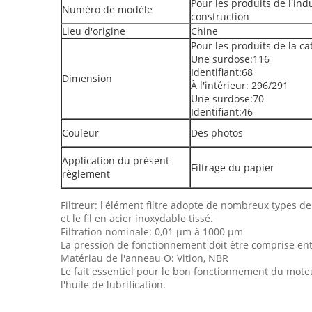
Pour les produits de l'ind
Numéro de modèle
construction
Lieu d'origine
Chine
Pour les produits de la ca
Une surdose:116
Identifiant:68
Dimension
À l'intérieur: 296/291
Une surdose:70
Identifiant:46
Couleur
Des photos
Application du présent
Filtrage du papier
règlement
Filtreur: l'élément filtre adopte de nombreux types de 
et le fil en acier inoxydable tissé.
Filtration nominale: 0,01 μm à 1000 μm
La pression de fonctionnement doit être comprise entre
Matériau de l'anneau O: Vition, NBR
Le fait essentiel pour le bon fonctionnement du moteur 
l'huile de lubrification.