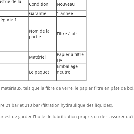
ustrie de la
Condition
Nouveau
Garantie
1 année
tégorie 1
Nom de la
Filtre à air
partie
Papier à filtre
Matériel
HV
Emballage
Le paquet
neutre
matériaux, tels que la fibre de verre, le papier filtre en pâte de boi
 21 bar et 210 bar (filtration hydraulique des liquides).
est de garder l'huile de lubrification propre, ou de s'assurer qu'il