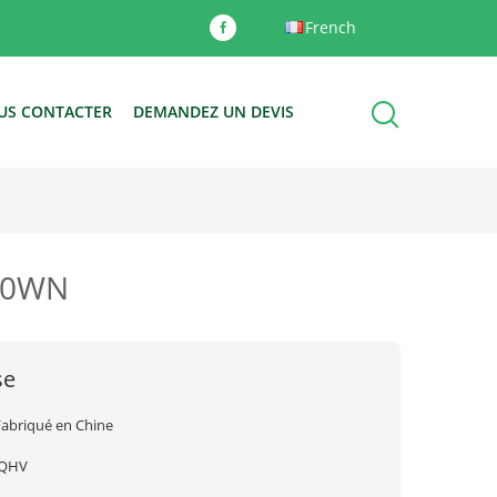
French
US CONTACTER
DEMANDEZ UN DEVIS
X60WN
se
Fabriqué en Chine
JQHV