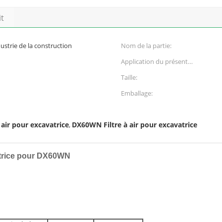
it
dustrie de la construction
Nom de la partie:
Application du présent
règlement:
Taille:
Emballage:
 air pour excavatrice
DX60WN Filtre à air pour excavatrice
,
vatrice pour DX60WN