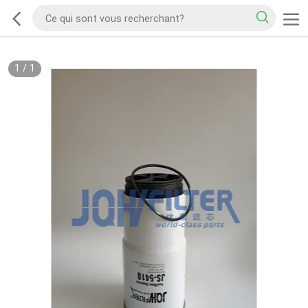
1
/
1