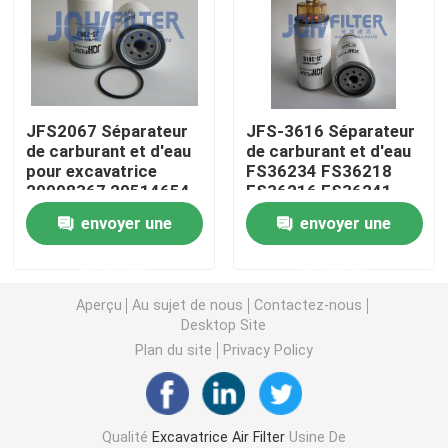
Filtre à carburant pour excavatrice
Filtre hydraulique d'excavatrice
JFS2067 Séparateur
JFS-3616 Séparateur
de carburant et d'eau
de carburant et d'eau
pour excavatrice
FS36234 FS36218
Filtres à huile moteur
20998367 20514654
FS36216 FS36241
P551843 20480593
612630080205
envoyer une
envoyer une
H700WK FS19735
FS36220 4297154
Séparateur d'eau de carburant
Pour VOLVO
demande
demande
Filtre à air de cabine
Aperçu
Au sujet de nous
Contactez-nous
Desktop Site
Plan du site
Privacy Policy
Filtre Komatsu
Excavatrice Filters de Hitachi
Qualité
Excavatrice Air Filter
Usine De