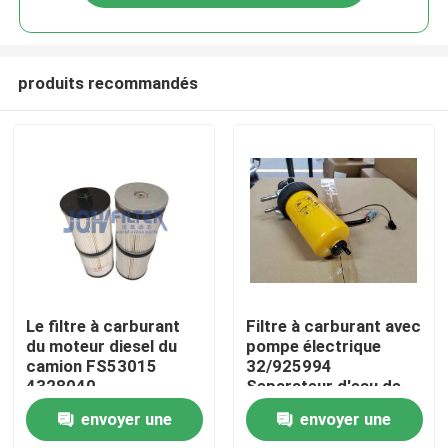
produits recommandés
À la maison
Le filtre à carburant
Filtre à carburant avec
du moteur diesel du
pompe électrique
camion FS53015
32/925994
Produits
4328040
Separateur d'eau de
carburant pour
envoyer une
envoyer une
moteur diesel pour
vidéo
JCB 32925994