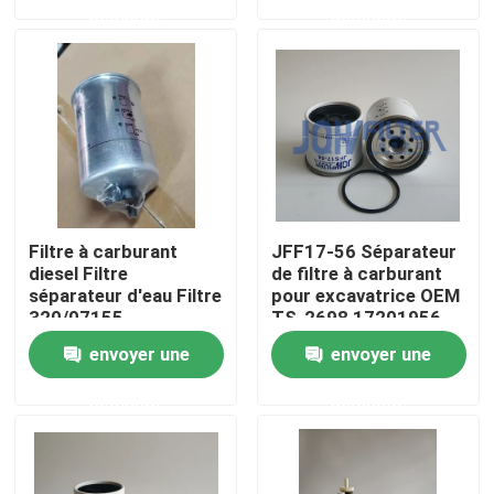
demande
demande
À propos de nous
Visite de l'usine
Contrôle de la qualité
Filtre à carburant
JFF17-56 Séparateur
Nous contacter
diesel Filtre
de filtre à carburant
séparateur d'eau Filtre
pour excavatrice OEM
320/07155
TS-2698 17201956
32/925869
Remplisseur de
Nouvelles
envoyer une
envoyer une
32/925994
carburant EC120D
32/925915
EC140D
demande
demande
Demandez un devis
Excavatrice Air Filter