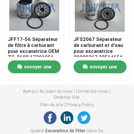
Filtre à carburant pour excavatrice
Filtre hydraulique d'excavatrice
JFF17-56 Séparateur
JFS2067 Séparateur
de filtre à carburant
de carburant et d'eau
pour excavatrice OEM
pour excavatrice
Filtres à huile moteur
TS-2698 17201956
20998367 20514654
Remplisseur de
P551843 20480593
envoyer une
envoyer une
carburant EC120D
H700WK FS19735
Séparateur d'eau de carburant
EC140D
Pour VOLVO
demande
demande
Filtre à air de cabine
Aperçu
Au sujet de nous
Contactez-nous
Desktop Site
Plan du site
Privacy Policy
Filtre Komatsu
Excavatrice Filters de Hitachi
Qualité
Excavatrice Air Filter
Usine De