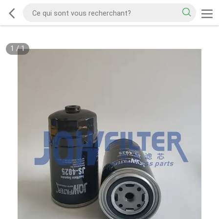
1
/
1