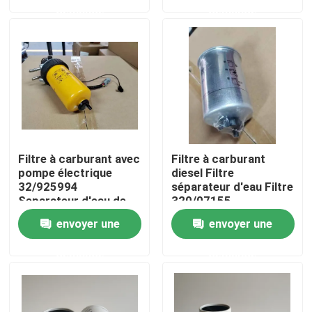
demande
demande
À propos de nous
Visite de l'usine
Contrôle de la qualité
Filtre à carburant avec
Filtre à carburant
Nous contacter
pompe électrique
diesel Filtre
32/925994
séparateur d'eau Filtre
Separateur d'eau de
320/07155
carburant pour
32/925869
Nouvelles
envoyer une
envoyer une
moteur diesel pour
32/925994
JCB 32925994
32/925915
demande
demande
Demandez un devis
Excavatrice Air Filter