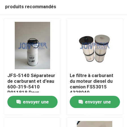
produits recommandés
JFS-5140 Séparateur
Le filtre à carburant
de carburant et d'eau
du moteur diesel du
600-319-5410
camion FS53015
À la maison
R011818 Pour
4328040
excavatrice PC400-7
envoyer une
envoyer une
PC400-8 PC450-7
Produits
demande
demande
vidéo