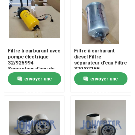
À propos de nous
Visite de l'usine
Filtre à carburant avec
Filtre à carburant
Contrôle de la qualité
pompe électrique
diesel Filtre
32/925994
séparateur d'eau Filtre
Separateur d'eau de
320/07155
Nous contacter
carburant pour
32/925869
envoyer une
envoyer une
moteur diesel pour
32/925994
JCB 32925994
32/925915
demande
demande
Nouvelles
Demandez un devis
Excavatrice Air Filter