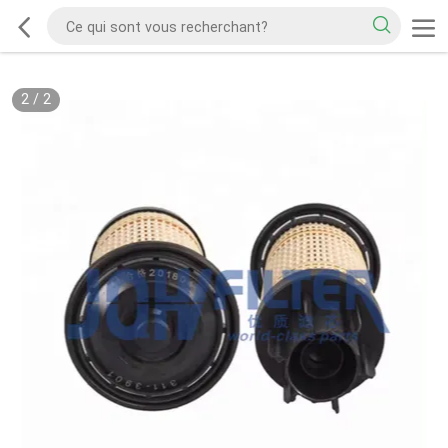
2
/
2