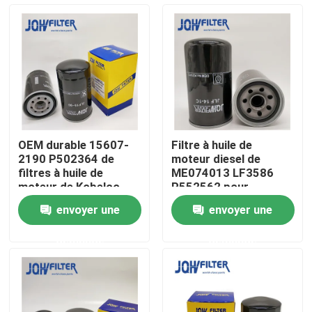
À propos de nous
Visite de l'usine
Contrôle de la qualité
OEM durable 15607-
Filtre à huile de
2190 P502364 de
moteur diesel de
Nous contacter
filtres à huile de
ME074013 LF3586
moteur de Kobelco
P552562 pour
SK200-8
Kobelco SK200-3
envoyer une
envoyer une
Nouvelles
demande
demande
Demandez un devis
Excavatrice Air Filter