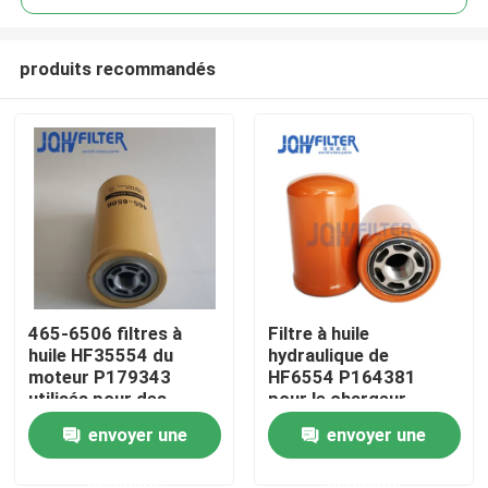
produits recommandés
465-6506 filtres à
Filtre à huile
À la maison
huile HF35554 du
hydraulique de
moteur P179343
HF6554 P164381
utilisés pour des
pour le chargeur
Produits
machines de
Forklift de JCB de Bob
envoyer une
envoyer une
construction
Loader Hitachi
demande
demande
vidéo