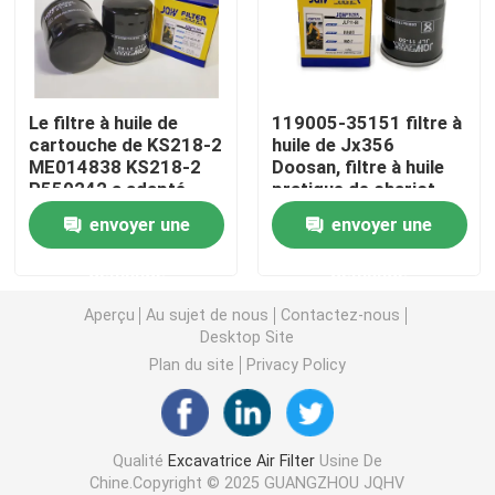
Filtre à carburant pour excavatrice
Le filtre à huile de
119005-35151 filtre à
Filtre hydraulique d'excavatrice
cartouche de KS218-2
huile de Jx356
ME014838 KS218-2
Doosan, filtre à huile
P550242 a adapté
pratique de chariot
Filtres à huile moteur
Kato HD450 HD400-5
élévateur de Daewoo
envoyer une
envoyer une
Séparateur d'eau de carburant
demande
demande
Aperçu
Au sujet de nous
Contactez-nous
Filtre à air de cabine
Desktop Site
Plan du site
Privacy Policy
Filtre Komatsu
Qualité
Excavatrice Air Filter
Usine De
Excavatrice Filters de Hitachi
Chine.Copyright © 2025 GUANGZHOU JQHV