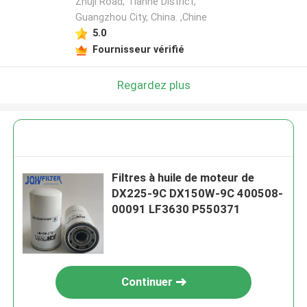
Zhuji Road, Tianhe District,
Guangzhou City, China. ,Chine
5.0
Fournisseur vérifié
Regardez plus
Filtres à huile de moteur de
DX225-9C DX150W-9C 400508-
00091 LF3630 P550371
Continuer