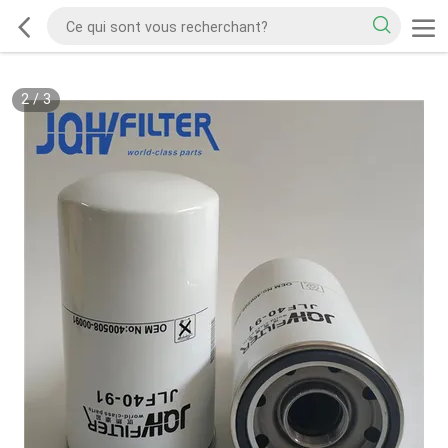
2
/
3