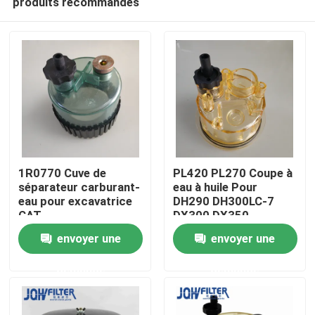
produits recommandés
1R0770 Cuve de
PL420 PL270 Coupe à
séparateur carburant-
eau à huile Pour
eau pour excavatrice
DH290 DH300LC-7
CAT
DX300 DX350
À la maison
Séparateur huile-eau
envoyer une
envoyer une
Produits
demande
demande
vidéo