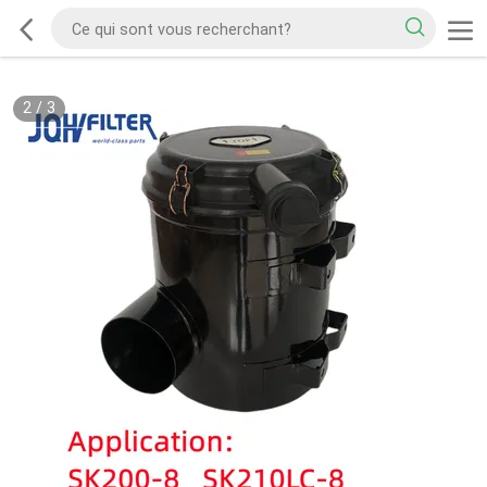
2
/
3