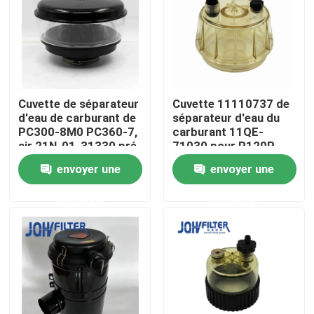
À propos de nous
Visite de l'usine
Cuvette de séparateur
Cuvette 11110737 de
d'eau de carburant de
séparateur d'eau du
Contrôle de la qualité
PC300-8M0 PC360-7,
carburant 11QE-
air 21N-01-31330 pré
71030 pour R120P
plus propre
11110683
envoyer une
envoyer une
Nous contacter
demande
demande
Nouvelles
Demandez un devis
Excavatrice Air Filter